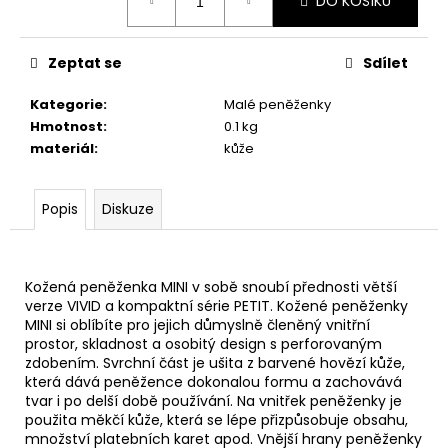
č
DO KOŠÍKU
cena:
u
j
Zeptat se
Sdílet
e
m
Kategorie
:
Malé peněženky
e
Hmotnost
:
0.1 kg
materiál
:
kůže
KOŽENÁ
LEDVINKA
MOVA
Popis
Diskuze
-
ČERNÁ
2
500
Kožená peněženka MINI v sobě snoubí přednosti větší
Kč
verze VIVID a kompaktní série PETIT. Kožené peněženky
MINI si oblíbíte pro jejich důmyslně členěný vnitřní
prostor, skladnost a osobitý design s perforovaným
zdobením. Svrchní část je ušita z barvené hovězí kůže,
která dává peněžence dokonalou formu a zachovává
tvar i po delší době používání. Na vnitřek peněženky je
použita měkčí kůže, která se lépe přizpůsobuje obsahu,
množství platebních karet apod. Vnější hrany peněženky