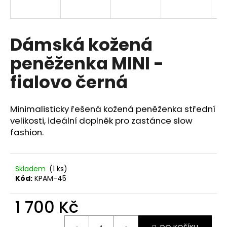
a
j
í
Dámská kožená
t
peněženka MINI -
?
fialovo černá
Minimalisticky řešená kožená peněženka střední
HLEDAT
velikosti, ideální doplněk pro zastánce slow
fashion.
D
Skladem
(1 ks)
o
Kód:
KPAM-45
p
o
1 700 Kč
r
u
Měrná