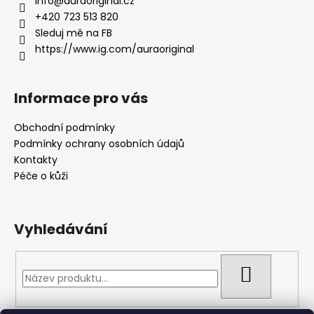
info
@
auraoriginal.cz
t
+420 723 513 820
í
Sleduj mě na FB
https://www.ig.com/auraoriginal
Informace pro vás
Obchodní podmínky
Podmínky ochrany osobních údajů
Kontakty
Péče o kůži
Vyhledávání
HLEDAT