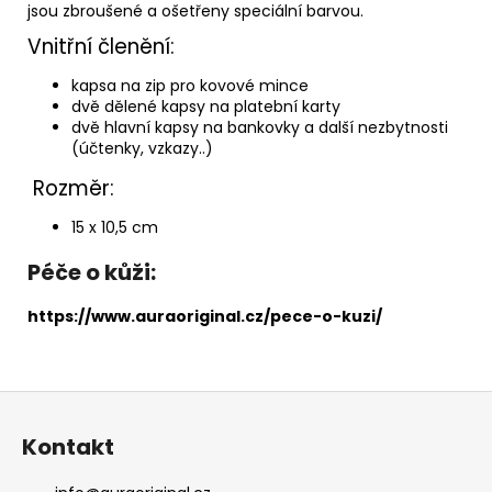
jsou zbroušené a ošetřeny speciální barvou.
Vnitřní členění:
kapsa na zip pro kovové mince
dvě dělené kapsy na platební karty
dvě hlavní kapsy na bankovky a další nezbytnosti
(účtenky, vzkazy..)
Rozměr:
15 x 10,5 cm
Péče o kůži:
https://www.auraoriginal.cz/pece-o-kuzi/
Z
á
Kontakt
p
a