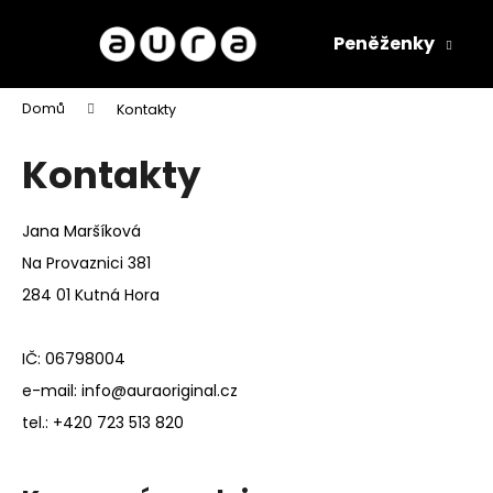
K
Přejít
na
o
Peněženky
obsah
Zpět
Zpět
š
do
do
í
Domů
Kontakty
k
obchodu
obchodu
Kontakty
Jana Maršíková
Na Provaznici 381
284 01 Kutná Hora
IČ: 06798004
e-mail: info@auraoriginal.cz
tel.: +420 723 513 820
KOŽENÁ LEDVINKA MOVA - ČERNÁ