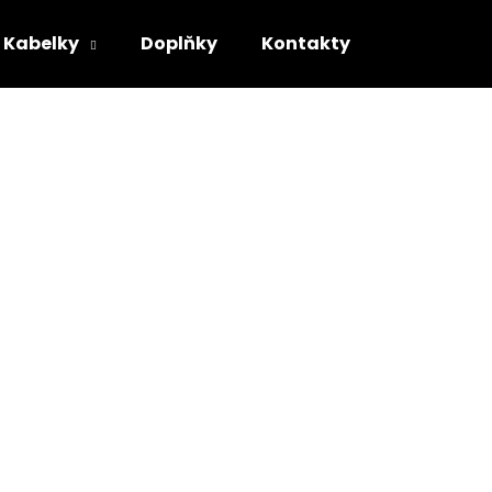
Kabelky
Doplňky
Kontakty
Co potřebujete najít?
HLEDAT
Doporučujeme
KOŽENÁ KABELKA WAVELET ČERNÝ
KOŽENÁ KABELKA