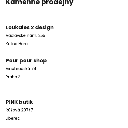
Kamenné prodejny
2 500 Kč
Loukales x design
Václavské nám. 255
Kutná Hora
Pour pour shop
Vinohradská 74
Praha 3
PINK butik
Růžová 297/7
Liberec