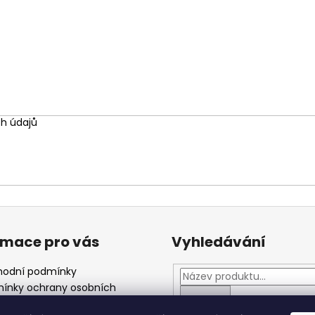
h údajů
rmace pro vás
Vyhledávání
odní podmínky
ínky ochrany osobních
ů
HLEDAT