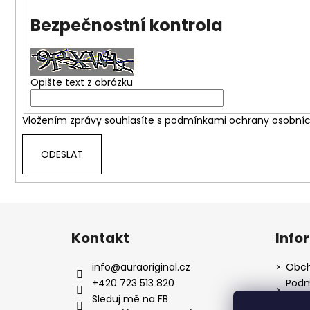
Bezpečnostní kontrola
Opište text z obrázku
Vložením zprávy souhlasíte s
podmínkami ochrany osobníc
ODESLAT
Z
á
Kontakt
Info
p
a
info
@
auraoriginal.cz
Obch
t
+420 723 513 820
Podm
údaj
í
Sleduj mě na FB