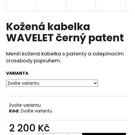
a
j
í
Kožená kabelka
t
WAVELET černý patent
?
Menší kožená kabelka s patenty a odepínacím
crossbody popruhem.
HLEDAT
VARIANTA
D
o
Zvolte variantu
p
Kód:
Zvolte variantu
o
r
2 200 Kč
u