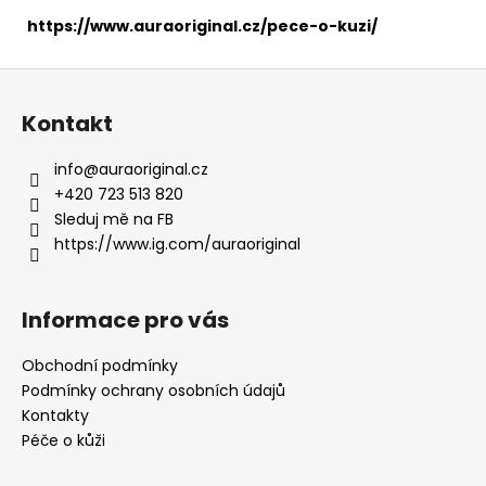
https://www.auraoriginal.cz/pece-o-kuzi/
Z
á
Kontakt
p
a
info
@
auraoriginal.cz
t
+420 723 513 820
í
Sleduj mě na FB
https://www.ig.com/auraoriginal
Informace pro vás
Obchodní podmínky
Podmínky ochrany osobních údajů
Kontakty
Péče o kůži