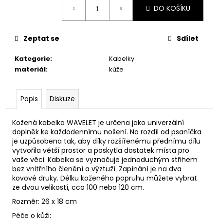
č
Měrná
DO KOŠÍKU
cena:
u
j
e
Zeptat se
Sdílet
m
e
Kategorie
:
Kabelky
materiál
:
kůže
KOŽENÁ
LEDVINKA
Popis
Diskuze
MOVA
-
HNĚDÁ
Kožená kabelka WAVELET je určena jako univerzální
2
doplněk ke každodennímu nošení. Na rozdíl od psaníčka
500
je uzpůsobena tak, aby díky rozšířenému přednímu dílu
Kč
vytvořila větší prostor a poskytla dostatek místa pro
vaše věci. Kabelka se vyznačuje jednoduchým střihem
bez vnitřního členění a výztuží. Zapínání je na dva
kovové druky. Délku koženého popruhu můžete vybrat
ze dvou velikostí, cca 100 nebo 120 cm.
Rozměr: 26 x 18 cm
Péče o kůži: