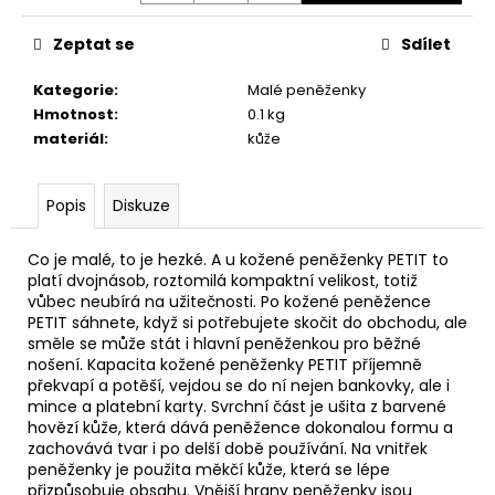
č
u
Zeptat se
Sdílet
j
e
Kategorie
:
Malé peněženky
m
Hmotnost
:
0.1 kg
e
materiál
:
kůže
KOŽENÁ
Popis
Diskuze
LEDVINKA
MOVA
-
Co je malé, to je hezké. A u kožené peněženky PETIT to
ČERNÁ
platí dvojnásob, roztomilá kompaktní velikost, totiž
2
vůbec neubírá na užitečnosti. Po kožené peněžence
500
PETIT sáhnete, když si potřebujete skočit do obchodu, ale
Kč
směle se může stát i hlavní peněženkou pro běžné
nošení. Kapacita kožené peněženky PETIT příjemně
překvapí a potěší, vejdou se do ní nejen bankovky, ale i
mince a platební karty. Svrchní část je ušita z barvené
hovězí kůže, která dává peněžence dokonalou formu a
zachovává tvar i po delší době používání. Na vnitřek
peněženky je použita měkčí kůže, která se lépe
přizpůsobuje obsahu. Vnější hrany peněženky jsou