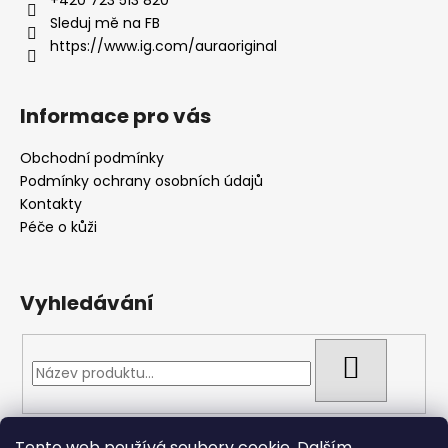
t
í
Sleduj mě na FB
https://www.ig.com/auraoriginal
Informace pro vás
Obchodní podmínky
Podmínky ochrany osobních údajů
Kontakty
Péče o kůži
Vyhledávání
HLEDAT
Tento web používá soubory cookie. Dalším