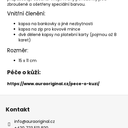
zbroušené a ošetřeny speciální barvou.
Vnitřní členění:
kapsa na bankovky a jiné nezbytnosti
kapsa na zip pro kovové mince
dvě dělené kapsy na platební karty (pojmou až 8
karet)
Rozměr:
15 x 11 cm
Péče o kůži:
https://www.auraoriginal.cz/pece-o-kuzi/
Z
á
Kontakt
p
a
info
@
auraoriginal.cz
+420 723 513 820