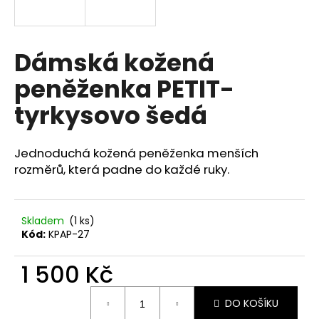
a
j
í
Dámská kožená
t
peněženka PETIT-
?
tyrkysovo šedá
Jednoduchá kožená peněženka menších
HLEDAT
rozměrů, která padne do každé ruky.
Skladem
(1 ks)
D
Kód:
KPAP-27
o
p
1 500 Kč
o
r
Měrná
u
DO KOŠÍKU
cena: