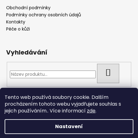
i
Obchodní podmínky
s
Podmínky ochrany osobních údajů
u
Kontakty
Péče o kůži
Vyhledávání
HLEDAT
Tento web používá soubory cookie. Dalším
Přijímáme online platby
procházením tohoto webu vyjadřujete souhlas s
jejich používáním.. Více informací
zde
.
Nastavení
Vytvořil Shoptet