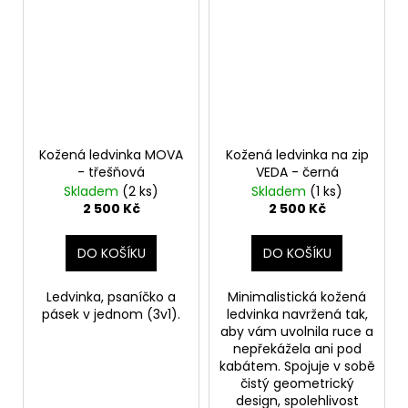
Kožená ledvinka MOVA
Kožená ledvinka na zip
- třešňová
VEDA - černá
Skladem
(2 ks)
Skladem
(1 ks)
2 500 Kč
2 500 Kč
DO KOŠÍKU
DO KOŠÍKU
Ledvinka, psaníčko a
Minimalistická kožená
pásek v jednom (3v1).
ledvinka navržená tak,
aby vám uvolnila ruce a
nepřekážela ani pod
kabátem. Spojuje v sobě
čistý geometrický
design, spolehlivost