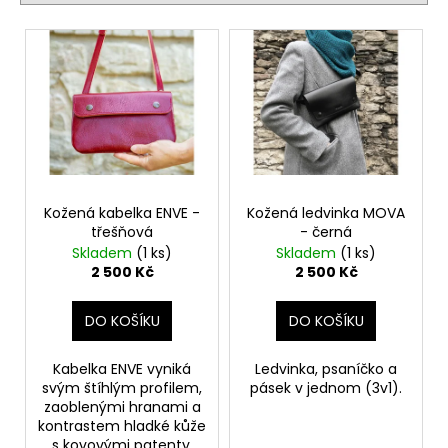
í
č
p
u
V
j
r
ý
e
o
p
m
d
i
e
u
s
k
p
KOŽENÁ
t
r
LEDVINKA
ů
MOVA
o
Kožená kabelka ENVE -
Kožená ledvinka MOVA
-
třešňová
- černá
d
ČERNÁ
Skladem
(1 ks)
Skladem
(1 ks)
u
2
2 500 Kč
2 500 Kč
500
k
Kč
t
DO KOŠÍKU
DO KOŠÍKU
ů
Kabelka ENVE vyniká
Ledvinka, psaníčko a
svým štíhlým profilem,
pásek v jednom (3v1).
zaoblenými hranami a
kontrastem hladké kůže
s kovovými patenty.