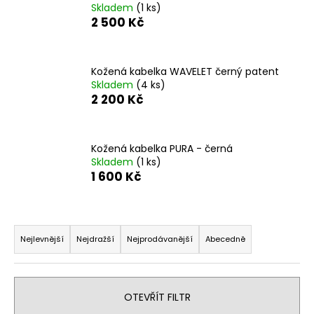
Skladem
(1 ks)
a
2 500 Kč
j
í
t
Kožená kabelka WAVELET černý patent
Skladem
(4 ks)
?
2 200 Kč
Kožená kabelka PURA - černá
Skladem
(1 ks)
HLEDAT
1 600 Kč
Ř
D
o
a
Nejlevnější
Nejdražší
Nejprodávanější
Abecedně
p
z
o
e
r
n
OTEVŘÍT FILTR
u