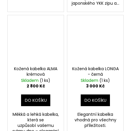
japonského YKK zipu a...
Kožená kabelka ALMA
Kožená kabelka LONGA
krémová
- černá
Skladem
(1 ks)
Skladem
(1 ks)
2 800 Kč
3 000 Kč
DO KOŠÍKU
DO KOŠÍKU
Měkká a lehká kabelka,
Elegantní kabelka
která se
vhodná pro všechny
uzpůsobí vašemu
příležitosti.
rytmu dne – elegantní