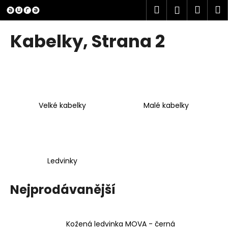
K
Přejít
Hledat
Náku
M
Přihlášen
na
o
obsah
Zpět
Zpět
košík
š
Kabelky
, Strana 2
í
C
k
o
p
o
Velké kabelky
Malé kabelky
t
ř
e
b
u
Ledvinky
j
e
Nejprodávanější
t
e
Kožená ledvinka MOVA - černá
n