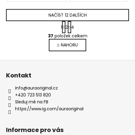
NAČÍST 12 DALŠÍCH
S
1
2
4
t
O
r
37
položek celkem
v
á
NAHORU
l
n
k
á
o
d
Z
v
a
á
á
c
Kontakt
n
p
í
í
p
a
info
@
auraoriginal.cz
r
t
+420 723 513 820
v
í
Sleduj mě na FB
k
https://www.ig.com/auraoriginal
y
v
ý
Informace pro vás
p