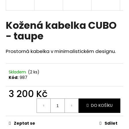
a
j
í
Kožená kabelka CUBO
t
- taupe
?
Prostorná kabelka v minimalistickém designu.
HLEDAT
Skladem
(2 ks)
Kód:
987
3 200 Kč
D
o
Měrná
p
DO KOŠÍKU
cena:
o
r
u
Zeptat se
Sdílet