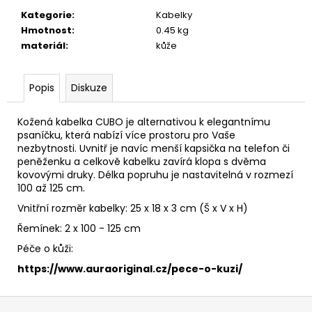
č
u
Kategorie
:
Kabelky
j
Hmotnost
:
0.45 kg
e
materiál
:
kůže
m
e
Popis
Diskuze
KOŽENÁ
Kožená kabelka CUBO je alternativou k elegantnímu
LEDVINKA
psaníčku, která nabízí více prostoru pro Vaše
MOVA
nezbytnosti. Uvnitř je navíc menší kapsička na telefon či
-
peněženku a celkově kabelku zavírá klopa s dvěma
HNĚDÁ
kovovými druky. Délka popruhu je nastavitelná v rozmezí
2
100 až 125 cm.
500
Vnitřní rozměr kabelky: 25 x 18 x 3 cm (Š x V x H)
Kč
Řemínek: 2 x 100 - 125 cm
Péče o kůži:
https://www.auraoriginal.cz/pece-o-kuzi/
Z