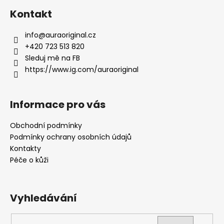
á
Kontakt
p
a
info
@
auraoriginal.cz
t
+420 723 513 820
í
Sleduj mě na FB
https://www.ig.com/auraoriginal
Informace pro vás
Obchodní podmínky
Podmínky ochrany osobních údajů
Kontakty
Péče o kůži
Vyhledávání