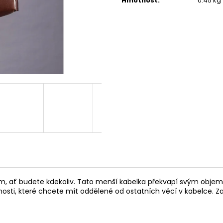
PATENT
Hmotnost
:
0.45 kg
1 600 Kč
2 200 Kč
 ať budete kdekoliv. Tato menší kabelka překvapí svým objemem,
bnosti, které chcete mít oddělené od ostatních věcí v kabelce. Z