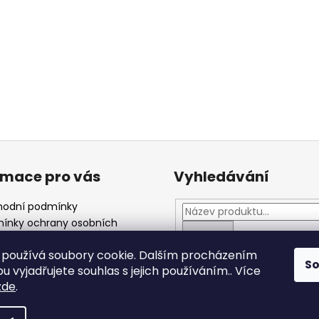
rmace pro vás
Vyhledávání
odní podmínky
ínky ochrany osobních
ů
HLEDAT
akty
používá soubory cookie. Dalším procházením
S
o kůži
 vyjadřujete souhlas s jejich používáním.. Více
zde
.
hrazena.