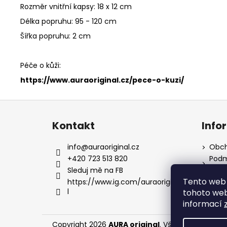
Rozměr vnitřní kapsy: 18 x 12 cm
Délka popruhu: 95 - 120 cm
Šířka popruhu: 2 cm
Péče o kůži:
https://www.auraoriginal.cz/pece-o-kuzi/
Z
á
Kontakt
Info
p
a
info
@
auraoriginal.cz
Obch
t
+420 723 513 820
Podm
údaj
í
Sleduj mě na FB
Kont
Tento web 
https://www.ig.com/auraorigina
l
Péče 
tohoto webu
informací
Copyright 2026
AURA original
. Všechna práva vy