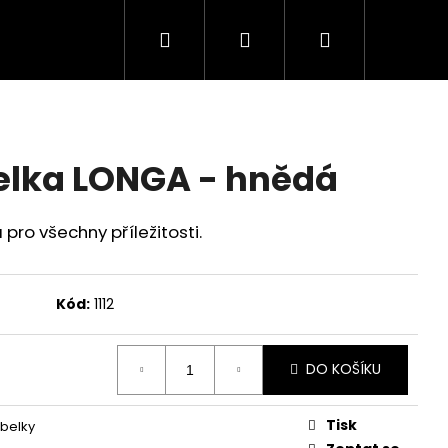
Hledat
Přihlášení
Nákupní
košík
elka LONGA - hnědá
pro všechny příležitosti.
Kód:
1112
DO KOŠÍKU
Tisk
belky
 PURA - ČERNÁ