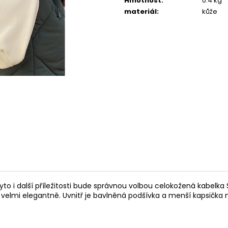
PATENT
Hmotnost
:
0.4 kg
1 600 Kč
materiál
:
kůže
2 200 Kč
tyto i další příležitosti bude správnou volbou celokožená kabel
 velmi elegantně. Uvnitř je bavlněná podšívka a menší kapsička n