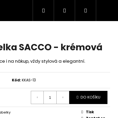
Hledat
Přihlášení
Nákupní
košík
elka SACCO - krémová
e i na nákup, vždy stylová a elegantní.
Kód:
KKAS-13
DO KOŠÍKU
Tisk
abelky
 PURA - ČERNÁ