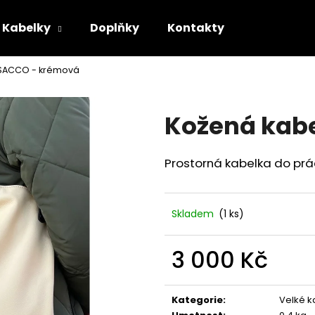
Kabelky
Doplňky
Kontakty
 SACCO - krémová
Co potřebujete najít?
Kožená kab
HLEDAT
Prostorná kabelka do prác
Doporučujeme
Skladem
(1 ks)
3 000 Kč
Měrná
cena:
Kategorie
:
Velké k
KOŽENÁ KABELKA WAVELET ČERNÝ
KOŽENÁ KABELKA