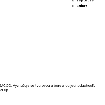
Zeptat se
Sdílet
ka SACCO. Vyznačuje se tvarovou a barevnou jednoduchostí,
a zip.