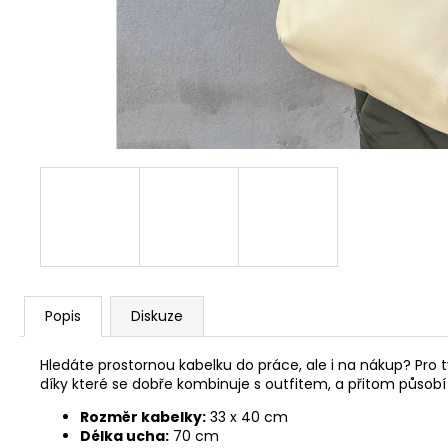
2 500 Kč
Popis
Diskuze
Hledáte prostornou kabelku do práce, ale i na nákup? Pro 
díky které se dobře kombinuje s outfitem, a přitom působí
Rozměr kabelky:
33 x 40 cm
Délka ucha:
70 cm