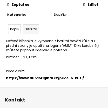
č
Zeptat se
Sdílet
u
j
Kategorie
:
Doplňky
e
m
e
Popis
Diskuze
Kožená klíčenka je vyrobena z kvalitní hovězí kůže a z
KOŽENÁ
KABELKA
přední strany je opatřena logem "AURA". Díky karabině ji
WAVELET
můžete připnout kdekoliv je potřeba.
ČERNÝ
Rozměr: 11 x 1,8 cm
PATENT
2
200
Péče o kůži:
Kč
https://www.auraoriginal.cz/pece-o-kuzi/
Z
á
Kontakt
p