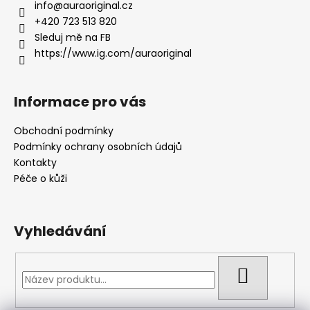
a
info
@
auraoriginal.cz
t
+420 723 513 820
í
Sleduj mě na FB
https://www.ig.com/auraoriginal
Informace pro vás
Obchodní podmínky
Podmínky ochrany osobních údajů
Kontakty
Péče o kůži
Vyhledávání
HLEDAT