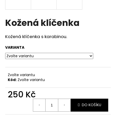
a
j
í
Kožená klíčenka
t
?
Kožená klíčenka s karabinou.
VARIANTA
HLEDAT
Zvolte variantu
Kód:
Zvolte variantu
D
o
250 Kč
p
o
Měrná
r
DO KOŠÍKU
cena:
u